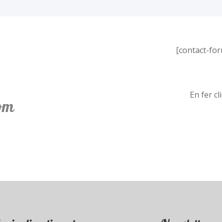
[contact-for
En fer cl
om