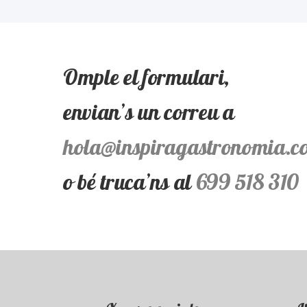
Omple el formulari,
envian’s un correu a
hola@inspiragastronomia.c
o bé truca’ns al
699 518 310